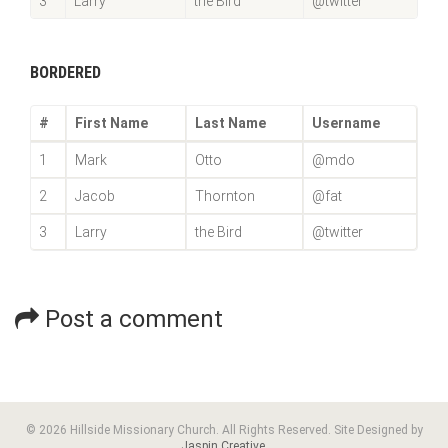
3
Larry
the Bird
@twitter
BORDERED
#
First Name
Last Name
Username
1
Mark
Otto
@mdo
2
Jacob
Thornton
@fat
3
Larry
the Bird
@twitter
Post a comment
© 2026 Hillside Missionary Church. All Rights Reserved. Site Designed by
Jaspin Creative
.